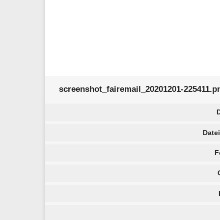
screenshot_fairemail_20201201-225411.p
Date
F