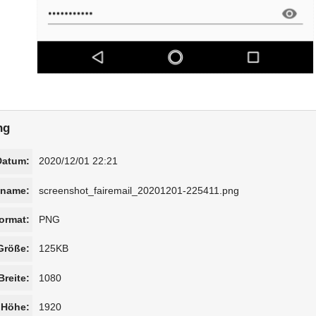
ng
Datum:
2020/12/01 22:21
iname:
screenshot_fairemail_20201201-225411.png
ormat:
PNG
Größe:
125KB
Breite:
1080
Höhe:
1920