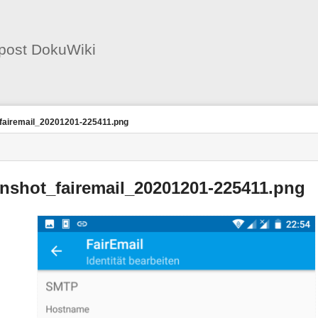
Benutzer-
Werkzeuge
post DokuWiki
fairemail_20201201-225411.png
enshot_fairemail_20201201-225411.png